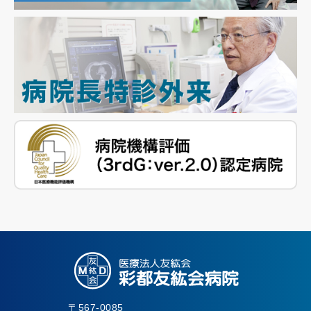
〒567-0085