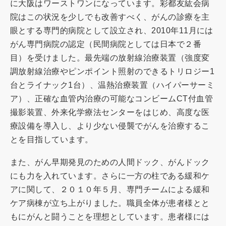
に大阪はワーストワンになっています。彩都友紘会病
院はこの状況を少しでも改善すべく、がんの診療を主
眼とする専門的病院として設立され、2010年11月には
がん専門病院の認定（民間病院としては日本で２番
目）を受けました。最先端の放射線治療装置（強度変
調放射線治療やピンポイント照射のできるトリロジー1
台とライナック1台）、温熱治療装置（ハイパーサーミ
ア）、正確な血管内治療の可能なコンビームCT付血管
撮影装置、外来化学療法センターをはじめ、高度な医
療設備を導入し、より少ない侵襲でがんを治療するこ
とを目指しています。
また、がん早期発見のための人間ドック、がんドック
にも力を入れています。さらに一方の柱である緩和ケ
アに関して、２０１０年５月、専門チームによる緩和
ケア病棟が立ち上がりました。職員全体が患者様とと
もにがんと闘うことを理想としています。患者様には