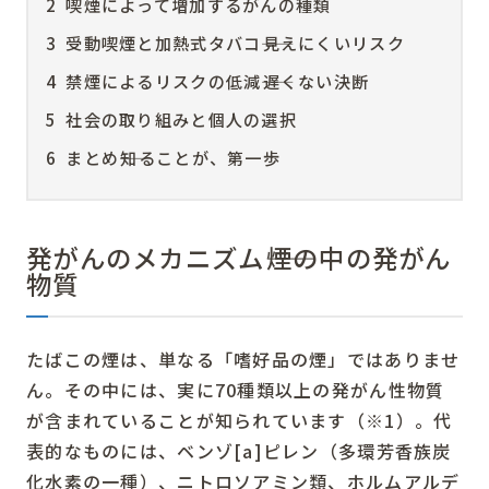
2
喫煙によって増加するがんの種類
3
受動喫煙と加熱式タバコ――見えにくいリスク
4
禁煙によるリスクの低減――遅くない決断
5
社会の取り組みと個人の選択
6
まとめ――知ることが、第一歩
発がんのメカニズム――煙の中の発がん
物質
たばこの煙は、単なる「嗜好品の煙」ではありませ
ん。その中には、実に70種類以上の発がん性物質
が含まれていることが知られています（※1）。代
表的なものには、ベンゾ[a]ピレン（多環芳香族炭
化水素の一種）、ニトロソアミン類、ホルムアルデ