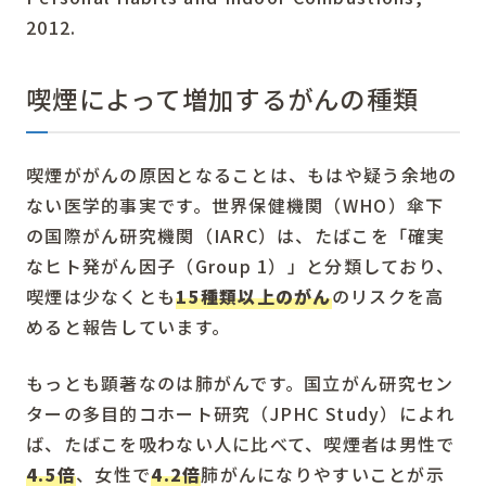
2012.
喫煙によって増加するがんの種類
喫煙ががんの原因となることは、もはや疑う余地の
ない医学的事実です。世界保健機関（WHO）傘下
の国際がん研究機関（IARC）は、たばこを「確実
なヒト発がん因子（Group 1）」と分類しており、
喫煙は少なくとも
15種類以上のがん
のリスクを高
めると報告しています。
もっとも顕著なのは肺がんです。国立がん研究セン
ターの多目的コホート研究（JPHC Study）によれ
ば、たばこを吸わない人に比べて、喫煙者は男性で
4.5
倍
、女性で
4.2
倍
肺がんになりやすいことが示