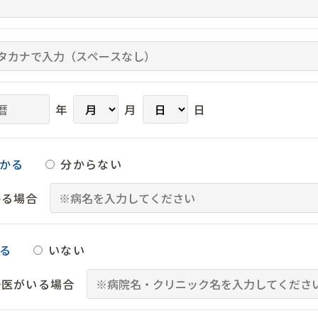
年
月
日
かる
分からない
かる場合
る
いない
治医がいる場合