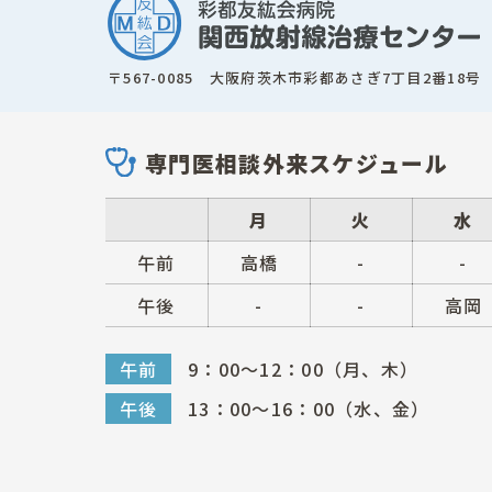
〒567-0085 大阪府茨木市彩都あさぎ7丁目2番18号
専門医相談外来スケジュール
月
火
水
午前
高橋
-
-
午後
-
-
高岡
午前
9：00～12：00（月、木）
午後
13：00～16：00（水、金）