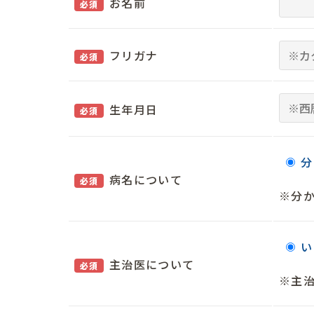
お名前
必須
フリガナ
必須
生年月日
必須
分
病名について
必須
※分
い
主治医について
必須
※主